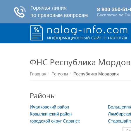
ФНС Республика Мордов
Главная
Регионы
Республика Мордовия
Районы
Ичалковский район
Большеигна
Ковылкинский район
Лямбирски
городской округ Саранск
Старошайго
Бо