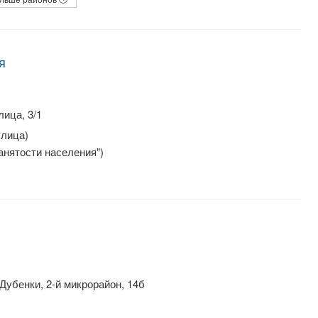
я
ица, 3/1
улица)
анятости населения")
Дубенки, 2-й микрорайон, 14б