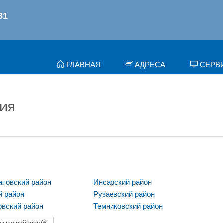
ГЛАВНАЯ
АДРЕСА
СЕРВ
ия
товский район
Инсарский район
й район
Рузаевский район
вский район
Темниковский район
льше районов