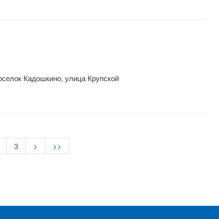
оселок Кадошкино, улица Крупской
3
>
>>