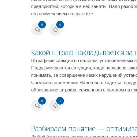
предприятий, которые в ней заняты. Надо разоб
его применением на практике. …
0
0
Какой штраф накладывается за 
Штрафные санкции по налогам, установленным н
Подразумеваются ситуации, когда нарушено зак
понимать, за совершение каких нарушений устан
Согласно положениям Налогового кодекса, преду
образование штрафа, связанного с налогом на п
6
1
Разбираем понятие — оптимиза
Любой бизнесмен время от времени думает о том