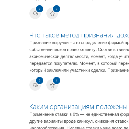
0
0
Что такое метод признания дох
Признание выручки – это определение фирмой пр
собственническое право клиенту. Соответствен
экономической деятельности, момент, когда учит
передается покупателю. Момент, в который перех
который заключили участники сделки. Признание
0
1
Каким организациям положены 
Применение ставки в 0% — не единственная фор
другие варианты вроде каникул, снижения ставок
налогообложения. Нулевые ставки чаще всего д