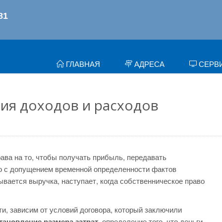
ГЛАВНАЯ
АДРЕСА
СЕРВ
ния доходов и расходов
ава на то, чтобы получать прибыль, передавать
но с допущением временной определенности фактов
ывается выручка, наступает, когда собственническое право
и, зависим от условий договора, который заключили
тановление размера затрат,
определение того, что деньги