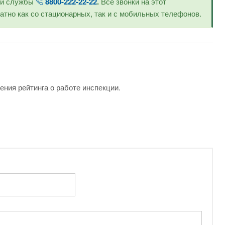
ой службы
8800-222-22-22
.
Все звонки на этот
тно как со стационарных, так и с мобильных телефонов.
ения рейтинга о работе инспекции.