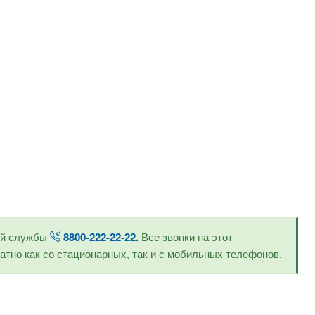
ой службы
8800-222-22-22
.
Все звонки на этот
тно как со стационарных, так и с мобильных телефонов.