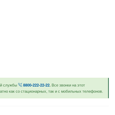
ой службы
8800-222-22-22
.
Все звонки на этот
тно как со стационарных, так и с мобильных телефонов.