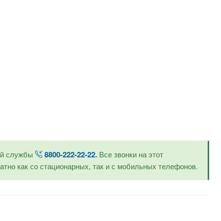
ой службы
8800-222-22-22
.
Все звонки на этот
тно как со стационарных, так и с мобильных телефонов.