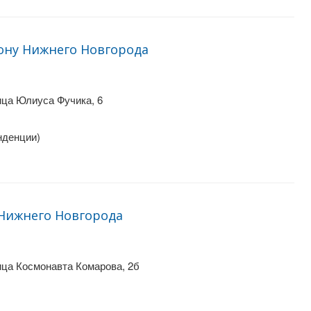
ону Нижнего Новгорода
ица Юлиуса Фучика, 6
нденции)
Нижнего Новгорода
ица Космонавта Комарова, 2б