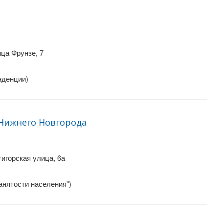
ца Фрунзе, 7
нденции)
Нижнего Новгорода
игорская улица, 6а
анятости населения")