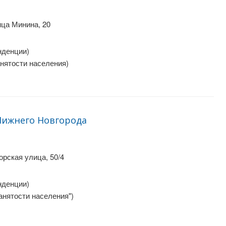
ца Минина, 20
нденции)
анятости населения)
Нижнего Новгорода
рская улица, 50/4
нденции)
анятости населения")