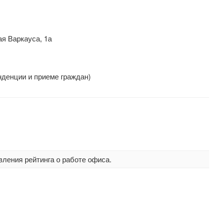
я Варкауса, 1а
нденции и приеме граждан)
вления рейтинга о работе офиса.