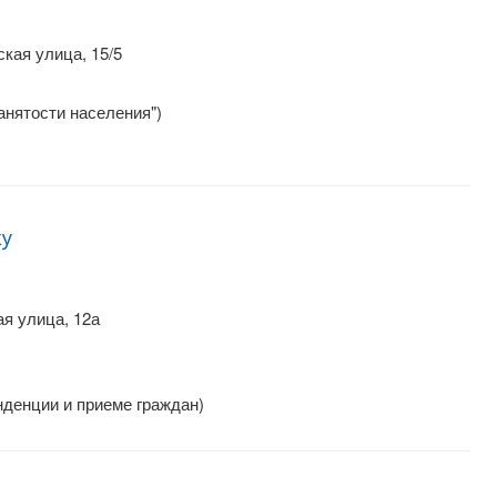
кая улица, 15/5
анятости населения")
ку
я улица, 12а
нденции и приеме граждан)