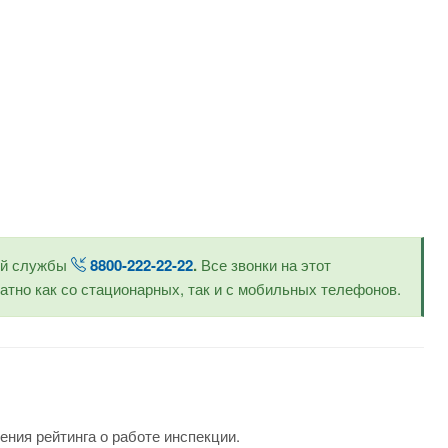
ой службы
8800-222-22-22
.
Все звонки на этот
тно как со стационарных, так и с мобильных телефонов.
ения рейтинга о работе инспекции.