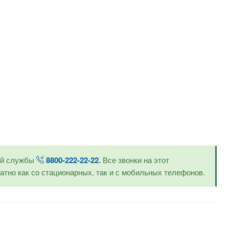
ой службы
8800-222-22-22
.
Все звонки на этот
тно как со стационарных, так и с мобильных телефонов.