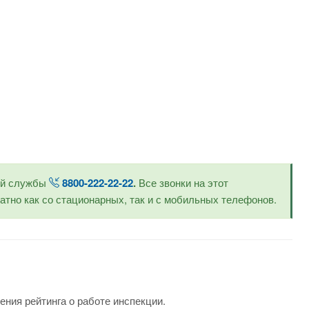
ой службы
8800-222-22-22
.
Все звонки на этот
тно как со стационарных, так и с мобильных телефонов.
ения рейтинга о работе инспекции.