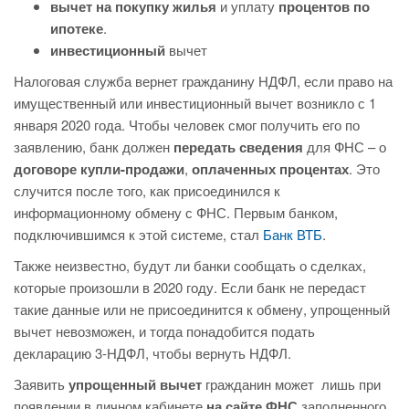
вычет на покупку жилья
и уплату
процентов по
ипотеке
.
инвестиционный
вычет
Налоговая служба вернет гражданину НДФЛ, если право на
имущественный или инвестиционный вычет возникло с 1
января 2020 года. Чтобы человек смог получить его по
заявлению, банк должен
передать сведения
для ФНС – о
договоре купли-продажи
,
оплаченных процентах
. Это
случится после того, как присоединился к
информационному обмену с ФНС. Первым банком,
подключившимся к этой системе, стал
Банк ВТБ
.
Также неизвестно, будут ли банки сообщать о сделках,
которые произошли в 2020 году. Если банк не передаст
такие данные или не присоединится к обмену, упрощенный
вычет невозможен, и тогда понадобится подать
декларацию 3-НДФЛ, чтобы вернуть НДФЛ.
Заявить
упрощенный вычет
гражданин может лишь при
появлении в личном кабинете
на сайте ФНС
заполненного