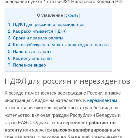
основании пункта 1 статьи 224 Налогового Кодекса РФ.
Оглавление
[
скрыть
]
1.
НДФЛ для россиян и нерезидентов
2.
Как рассчитывается НДФЛ
3.
Сроки и правила оплаты
4.
Кто освобожден от уплаты подоходного налога
5.
Налоговые вычеты
6.
Как получить вычет
7.
Полезное видео
НДФЛ для россиян и нерезидентов
К резидентам относятся все граждане России, а также
иностранцы с видом на жительство. К
нерезидентам
относятся все жители зарубежных стран без вида на
жительство, включая граждан Республики Беларусь и
стран ЕАЭС. Однако, если нерезидент
работает по
патенту
или является
высококвалифицированным
специалистом, с доходов
до 5 млн руб
. удерживается