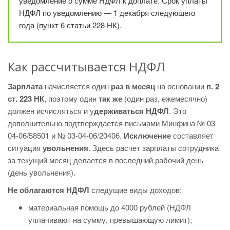
уведомление о сумме НДФЛ к доплате. Срок уплаты
НДФЛ по уведомлению — 1 декабря следующего
года (пункт 6 статьи 228 НК).
Как рассчитывается НДФЛ
Зарплата
начисляется один
раз в месяц
на основании
п. 2
ст. 223 НК
, поэтому один
так же
(один раз, ежемесячно)
должен исчисляться и у
держиваться НДФЛ
. Это
дополнительно подтверждается письмами Минфина № 03-
04-06/58501 и № 03-04-06/20406.
Исключение
составляет
ситуация
увольнения
. Здесь расчет зарплаты сотрудника
за текущий месяц делается в последний рабочий день
(день увольнения).
Не облагаются НДФЛ
следущие виды доходов:
материальная помощь до 4000 рублей (НДФЛ
уплачивают на сумму, превышающую лимит);