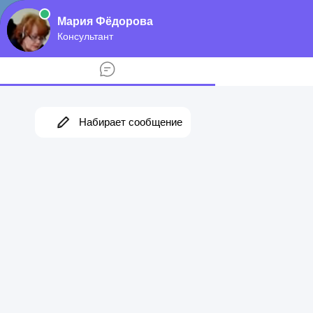
Меню
Какие услуги предоставляет
Альфа-Банк для самозанятых
граждан
Главная
Справка
Самозанятые
Альфа-Банк для самозанятых предлагает комфортные,
конкурентоспособные условия сотрудничества:
Удобная, быстрая оплата
налога 4% и 6%
для